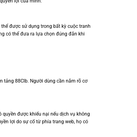
quyền lợi của mình.
ó thể được sử dụng trong bất kỳ cuộc tranh
ùng có thể đưa ra lựa chọn đúng đắn khi
ền tảng 88Clb. Người dùng cần nắm rõ cơ
có quyền được khiếu nại nếu dịch vụ không
ền lợi do sự cố từ phía trang web, họ có