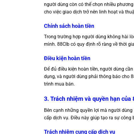
người dùng còn có thể chọn nhiều phương 
cho việc giao dịch trở nên linh hoạt và thu
Chính sách hoàn tiền
Trong trường hợp người dùng không hài lòn
mình. 88Clb có quy định rõ ràng về thời gi
Điều kiện hoàn tiền
Để đủ điều kiện hoàn tiền, người dùng cầ
dụng, và người dùng phải thông báo cho 8
trình mua bán.
3. Trách nhiệm và quyền hạn của 
Bên cạnh những quyền lợi mà người dùng 
cấp dịch vụ. Điều này giúp tạo ra sự công 
Trách nhiệm cung cấp dịch vụ