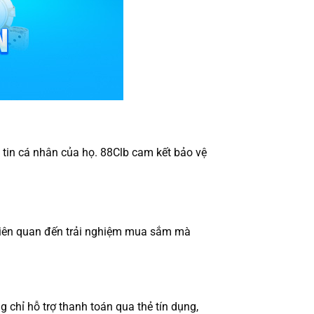
tin cá nhân của họ. 88Clb cam kết bảo vệ
 liên quan đến trải nghiệm mua sắm mà
chỉ hỗ trợ thanh toán qua thẻ tín dụng,