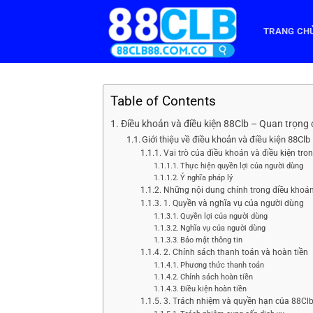
Chuyển
đến
TRANG CH
nội
dung
Table of Contents
Điều khoản và điều kiện 88Clb – Quan trọng 
Giới thiệu về điều khoản và điều kiện 88Clb
Vai trò của điều khoản và điều kiện tro
Thực hiện quyền lợi của người dùng
Ý nghĩa pháp lý
Những nội dung chính trong điều khoản
1. Quyền và nghĩa vụ của người dùng
Quyền lợi của người dùng
Nghĩa vụ của người dùng
Bảo mật thông tin
2. Chính sách thanh toán và hoàn tiền
Phương thức thanh toán
Chính sách hoàn tiền
Điều kiện hoàn tiền
3. Trách nhiệm và quyền hạn của 88Cl