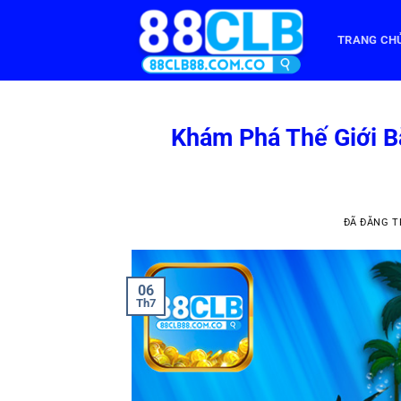
Chuyển
đến
TRANG CH
nội
dung
Khám Phá Thế Giới B
ĐÃ ĐĂNG 
06
Th7