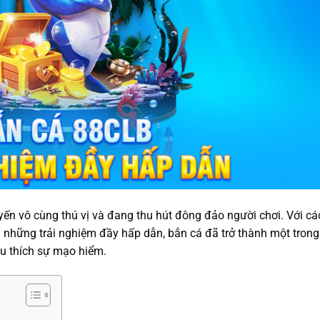
tuyến vô cùng thú vị và đang thu hút đông đảo người chơi. Với cá
 những trải nghiệm đầy hấp dẫn, bắn cá đã trở thành một trong
u thích sự mạo hiểm.