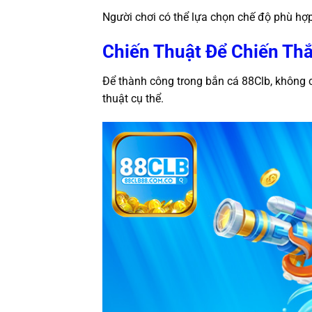
Người chơi có thể lựa chọn chế độ phù hợp 
Chiến Thuật Để Chiến Th
Để thành công trong bắn cá 88Clb, không 
thuật cụ thể.