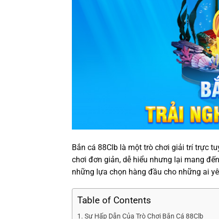
Bắn cá 88Clb là một trò chơi giải trí trực 
chơi đơn giản, dễ hiểu nhưng lại mang đến
những lựa chọn hàng đầu cho những ai yê
Table of Contents
Sự Hấp Dẫn Của Trò Chơi Bắn Cá 88Clb