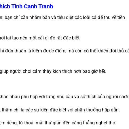
hích Tính Cạnh Tranh
: bạn chỉ cần nhắm bắn và tiêu diệt các loài cá để thu về tiền
i lại tạo nên một cái gì đó rất đặc biệt.
chỉ đơn thuần là kiếm được điểm, mà còn có thể khiến đối thủ 
giúp người chơi cảm thấy kích thích hơn bao giờ hết.
khác nhau phù hợp với từng nhu cầu và sở thích của người chơi.
 thậm chí là các sự kiện đặc biệt với phần thưởng hấp dẫn.
m riêng, từ thoải mái thư giãn đến căng thẳng nghẹt thở.