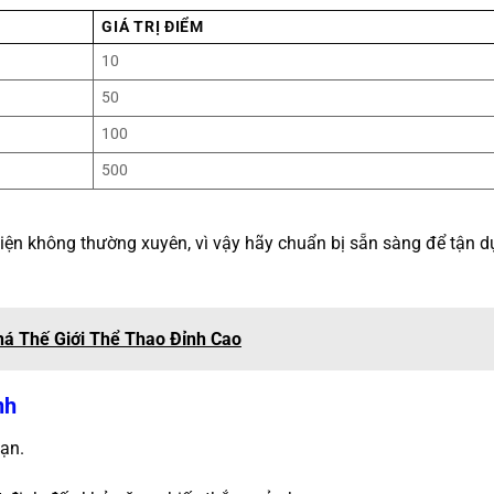
GIÁ TRỊ ĐIỂM
10
50
100
500
hiện không thường xuyên, vì vậy hãy chuẩn bị sẵn sàng để tận 
há Thế Giới Thể Thao Đỉnh Cao
nh
ạn.