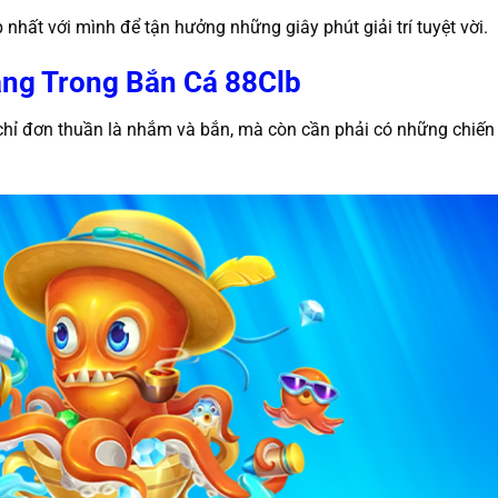
nhất với mình để tận hưởng những giây phút giải trí tuyệt vời.
ắng Trong Bắn Cá 88Clb
chỉ đơn thuần là nhắm và bắn, mà còn cần phải có những chiến