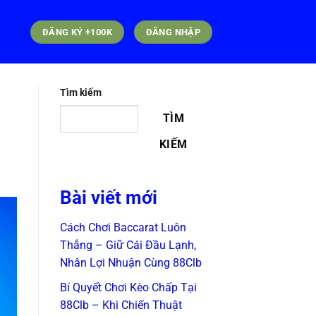
ĐĂNG KÝ +100K
ĐĂNG NHẬP
Tìm kiếm
TÌM
KIẾM
Bài viết mới
Cách Chơi Baccarat Luôn
Thắng – Giữ Cái Đầu Lạnh,
Nhân Lợi Nhuận Cùng 88Clb
Bí Quyết Chơi Kèo Chấp Tại
88Clb – Khi Chiến Thuật