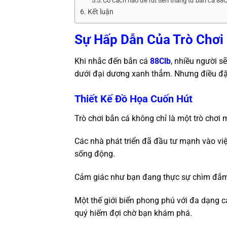
Có cách nào để rút tiền thắng từ bắn cá 88
Kết luận
Sự Hấp Dẫn Của Trò Chơi
Khi nhắc đến bắn cá
88Clb
, nhiều người s
dưới đại dương xanh thẳm. Nhưng điều đặc
Thiết Kế Đồ Họa Cuốn Hút
Trò chơi bắn cá không chỉ là một trò chơi
Các nhà phát triển đã đầu tư mạnh vào việ
sống động.
Cảm giác như bạn đang thực sự chìm đắm t
Một thế giới biển phong phú với đa dạng c
quý hiếm đợi chờ bạn khám phá.